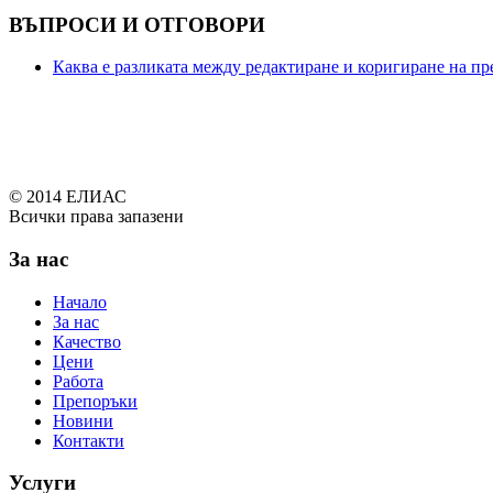
ВЪПРОСИ И ОТГОВОРИ
Каква е разликата между редактиране и коригиране на пр
© 2014 ЕЛИАС
Всички права запазени
 100 mg
За нас
Начало
За нас
Качество
Цени
Работа
Препоръки
Новини
Контакти
Услуги