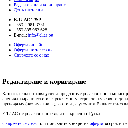
Редактиране и коригиране
Допълнителни
ЕЛИАС T&P
+359 2 981 3731
+359 885 962 628
E-mail:
info@elias.bg
Оферта онлайн
Оферта по телефона
Свържете се с нас
Редактиране и коригиране
Като отделна езикова услуга предлагаме редактиране и коригир
специализирани текстове, рекламни материали, курсови и дипло
превода му (ако има такъв), както и да уточним Вашите изисква
ЕЛИАС не редактира преводи извършени с Гугъл.
Свържете се с нас
или поискайте конкретна
оферта
за срок и це